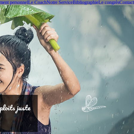
ment personnel
Le Coach
Notre Service
Bibliographie
Le congrès
Contact
loits juste