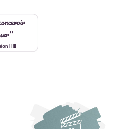
concevoir
ser''
éon Hill